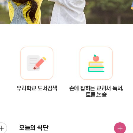
우리학교 도서검색
손에 잡히는 교과서 독서,
토론,논술
오늘의 식단
공
오