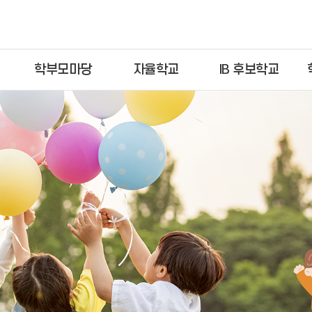
학부모마당
자율학교
IB 후보학교