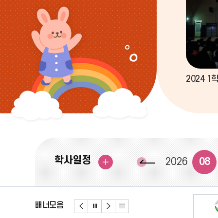
앨
범
더
보
기
2024 
이
전
학사일정
2026
08
행
달
사
일
정
더
배너모음
보