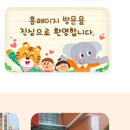
업
업
업
존
존
존
이
다
정
전
음
지