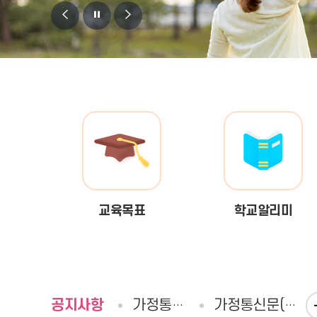
비
비
비
주
주
주
얼
얼
얼
이
정
다
전
지
음
교육목표
학교알리미
공
공지사항
가정통신문
가정통신문(교육청)