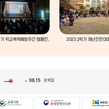
1학기 학교폭력예방주간 캠페인, 샌드아트 공연 관람
2023 2학기 재난안전대
다
음
08.15
광복절
달