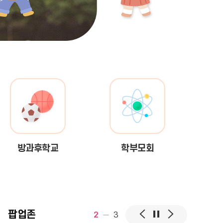
방과후학교
학부모회
팝
팝
팝
팝업존
3
3