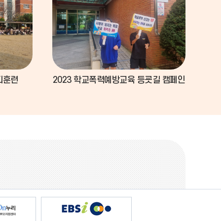
피훈련
2023 학교폭력예방교육 등굣길 캠페인