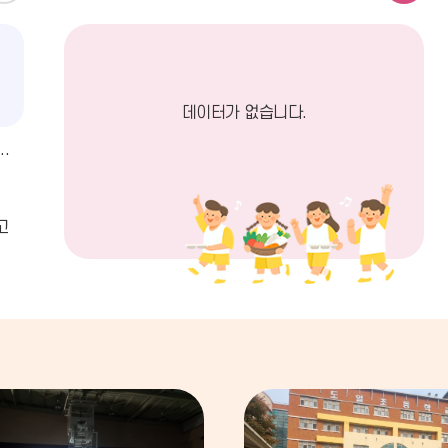
지
늘
사
의
안내
항
식
더
단
데이터가 없습니다.
보
더
기
보
조리실무사) 대체근로자 채용 공고(2차)
기
고